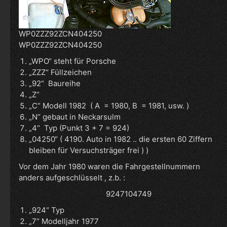
WP0ZZZ92ZCN404250
WP0ZZZ92ZCN404250
„WPO“ steht für Porsche
„ZZZ“ Füllzeichen
„92“ Baureihe
„Z“
„C“ Modell 1982 ( A = 1980, B = 1981, usw. )
„N“ gebaut in Neckarsulm
„4“ Typ (Punkt 3 + 7 = 924)
„04250“ ( 4190. Auto in 1982 .. die ersten 60 Ziffern
bleiben für Versuchsträger frei ) )
Vor dem Jahr 1980 waren die Fahrgestellnummern
anders aufgeschlüsselt , z.b. :
9247104749
„924“ Typ
„7“ Modelljahr 1977