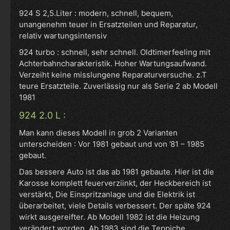
924 S 2,5.Liter : modern, schnell, bequem,
unangenehm teuer in Ersatzteilen und Reparatur,
relativ wartungsintensiv
924 turbo : schnell, sehr schnell. Oldtimerfeeling mit
Achterbahncharakteristik. Hoher Wartungsaufwand.
Verzeiht keine misslungene Reparaturversuche. z.T
teure Ersatzteile. Zuverlässig nur als Serie 2 ab Modell
1981
924 2.0 L :
Man kann dieses Modell in grob 2 Varianten
unterscheiden : Vor 1981 gebaut und von ’81 – 1985
gebaut.
Das bessere Auto ist das ab 1981 gebaute. Hier ist die
Karosse komplett feuerverziinkt, der Heckbereich ist
verstärkt, Die Einspritzanlage und die Elektrik ist
überarbeitet, viele Details verbessert. Der späte 924
wirkt ausgereifter. Ab Modell 1982 ist die Heizung
verändert worden. Ab 1983 sind die Teppiche