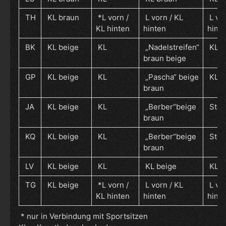
TH
KL braun
*L vorn /
L vorn / KL
L vor
KL hinten
hinten
hint
BK
KL beige
KL
„Nadelstreifen“
KL
braun beige
GP
KL beige
KL
„Pascha“ beige
KL
braun
JA
KL beige
KL
„Berber“beige
Stoff
braun
KQ
KL beige
KL
„Berber“beige
Stoff
braun
LV
KL beige
KL
KL beige
KL
TG
KL beige
*L vorn /
L vorn / KL
L vor
KL hinten
hinten
hint
* nur in Verbindung mit Sportsitzen