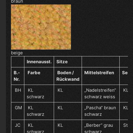
braun
beige
Innenausst.
Sitze
B.-
Farbe
Boden /
Mittelstreifen
Seit
Nr.
Rückwand
BH
KL
KL
„Nadelstreifen“
KL
schwarz
schwarz weiss
GM
KL
KL
„Pascha“ braun
KL
schwarz
schwarz
JC
KL
KL
„Berber“ grau
Stoff
schwarz
schwarz