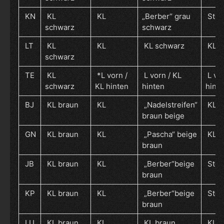
KN
KL
KL
„Berber“ grau
Stoff
schwarz
schwarz
LT
KL
KL
KL schwarz
KL
schwarz
TE
KL
*L vorn /
L vorn / KL
L vor
schwarz
KL hinten
hinten
hint
BJ
KL braun
KL
„Nadelstreifen“
KL
braun beige
GN
KL braun
KL
„Pascha“ beige
KL
braun
JB
KL braun
KL
„Berber“beige
Stoff
braun
KP
KL braun
KL
„Berber“beige
Stoff
braun
LU
KL braun
KL
KL braun
KL