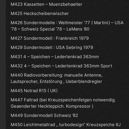
M423 Kassetten – Muenzbehaelter
M425 Heckscheibenwischer
M426 Sondermodelle : Weltmeister ’77 ( Martini) – USA
’78 – Schweiz Special ’78 – LeMans ’80
M427 Sondermodell : Frankreich 1979
M429 Sondermodell : USA Sebring 1979
M431 4 – Speichen – Lederlenkrad 363mm
M432 4 – Speichen – Lederlenkrad 363mm Sport
M440 Radiovorbereitung: manuelle Antenne,
Lautsprecher, Entstörung , Ueberblendregler
M445 Notrad R15 ( UK)
M447 Faltrad (bei Kreuzspeichenfelgen notwendig.
Geaenderter Heckteppich. Kompressor )
M449 Sondermodell Schweiz ’82
M450 Leichtmetallrad „ turbodesign“ Kreuzspeiche 6J