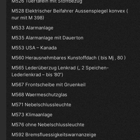
M526 Tuertafeln mit Stoffbezug
M528 Elektrischer Beifahrer Aussenspiegel konvex (
nur mit M 398)
M533 Alarmanlage
M535 Alarmanlage mit Dauerton
M553 USA – Kanada
M560 Herausnehmbares Kunstoffdach ( bis Mj ‚ 80 )
M565 Lederüberzug Lenkrad („ 2 Speichen-
Lederlenkrad – bis ’80“)
M567 Frontscheibe mit Gruenkeil
M568 Waermeschutzglas
M571 Nebelschlussleuchte
M573 Klimaanlage
M576 ohne Nebelschlussleuchte
M592 Bremsfluessigkeitswarnanzeige