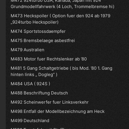
M472 924turbo USA, Kanada, Japan mit 924
Grundmodellfahrwerk (4 Loch, Trommelbremse hi)
M473 Heckspoiler ( Option fuer den 924 ab 1979
„924turbo Heckspoiler)
M474 Sportstossdaempfer
M475 Bremsbelaege asbestfrei
M479 Australien
M483 Motor fuer Rechtslenker ab ’80
M481 5 Gang Schaltgetriebe ( bis Mod. ’80 1. Gang
hinten links „ Dogleg“ )
M484 USA ( 924S )
M488 Beschriftung Deutsch
M492 Scheinwerfer fuer Linksverkehr
M498 Entfall der Modellbezeichnung am Heck
M499 Deutschland