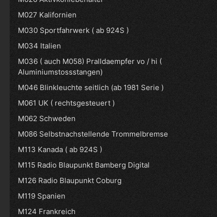
M027 Kalifornien
M030 Sportfahrwerk ( ab 924S )
M034 Italien
M036 ( auch M058) Pralldaempfer vo / hi (
Aluminiumstossstangen)
M046 Blinkleuchte seitlich (ab 1981 Serie )
M061 UK ( rechtsgesteuert )
M062 Schweden
M086 Selbstnachstellende Trommelbremse
M113 Kanada ( ab 924S )
M115 Radio Blaupunkt Bamberg Digital
M126 Radio Blaupunkt Coburg
M119 Spanien
M124 Frankreich