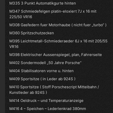
M335 3 Punkt Automatikgurte hinten
M347 Schmiedefelgen platin-eloxiert 7J x 16 mit
225/50 VR16
M308 Gasfedern fuer Motorhaube ( nicht fuer „turbo“ )
M360 Spritzschutzecken
M395 Leichtmetall-Schmiederaeder 6J x 16 mit 205/55
VR16
M398 Elektrischer Aussenspiegel, plan, Fahrerseite
M402 Sondermodell „50 Jahre Porsche“
M404 Stabilisatoren vorne u. hinten
M409 Sportsitze ( in Leder ab 924S )
M410 Sportsitze ( Stoff Porschescript Mittelbahn /
Kunstleder ab 924S )
M414 Oeldruck – und Temperaturanzeige
M416 4 – Speichen – Lederlenkrad 380mm