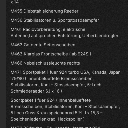
x 14
M455 Diebstahlsicherung Raeder
M456 Stabilisatoren u. Sportstossdaempfer
M461 Radiovorbereitung: elektrische
Antenne,Lautsprecher, Entstörung, Ueberblendregler
M463 Getoente Seitenscheiben
M463 Klarglas Frontscheibe ( ab 924S )
M466 Nebelschlussleuchte rechts
M471 Sportpaket 1 fuer 924 turbo USA, Kanada, Japan
’79/’80 ( Innenbelueftete Bremsscheiben,
Stabilisatoren, Koni – Stossdaempfer, 5-Loch
Schmiederaeder 6J x 16 )
Sportpaket 1 fuer 924 ( Innenbelueftete
Bremsscheiben, Stabilisatoren, Koni – Stossdaempfer,
5 Loch Guss Kreuzspeichenrad 5 ½ J x 15,3 –
Speichenlederlenkrad, Heckspoiler )