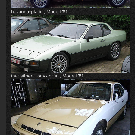
havanna-platin , Modell ’81
inarisilber – onyx grün , Modell ’81