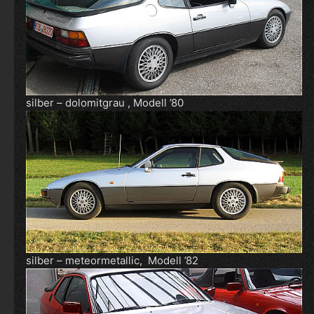
silber – dolomitgrau , Modell ’80
silber – meteormetallic, Modell ’82