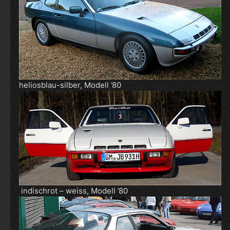
heliosblau-silber, Modell ’80
indischrot – weiss, Modell ’80