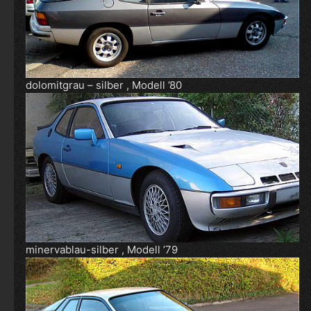
dolomitgrau – silber , Modell ’80
minervablau-silber , Modell ’79