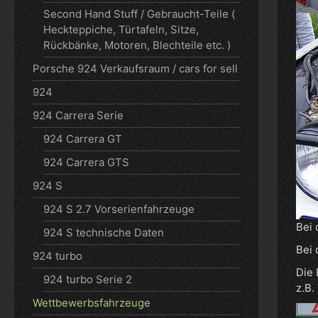
Second Hand Stuff / Gebraucht-Teile (
Heckteppiche, Türtafeln, Sitze,
Rückbänke, Motoren, Blechteile etc. )
Porsche 924 Verkaufsraum / cars for sell
924
924 Carrera Serie
924 Carrera GT
924 Carrera GTS
924 S
924 S 2.7 Vorserienfahrzeuge
Bei 
924 S technische Daten
Bei 
924 turbo
Die 
924 turbo Serie 2
z.B.
Wettbewerbsfahrzeuge