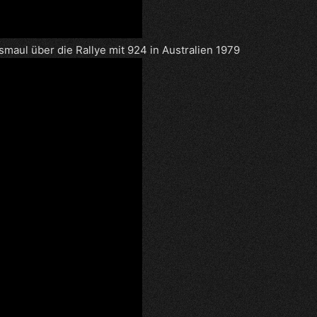
maul über die Rallye mit 924 in Australien 1979