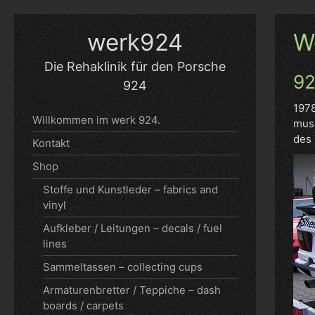
Skip
to
werk924
W
content
Die Rehaklinik für den Porsche
92
924
1978
Willkommen im werk 924.
muss
des 
Kontakt
Shop
Stoffe und Kunstleder – fabrics and
vinyl
Aufkleber / Leitungen – decals / fuel
lines
Sammeltassen – collecting cups
Armaturenbretter / Teppiche – dash
boards / carpets