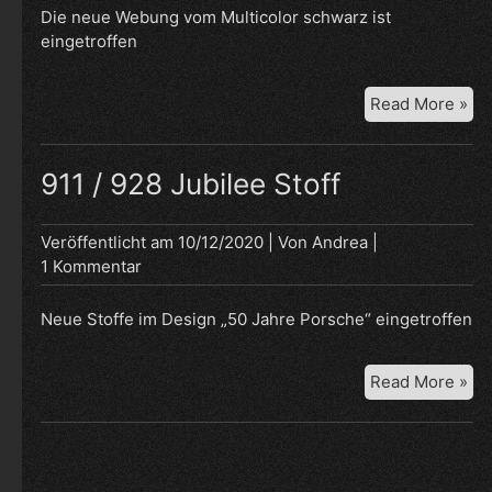
Die neue Webung vom Multicolor schwarz ist
erh
eingetroffen
Sto
Read More »
Mul
sc
911 / 928 Jubilee Stoff
Veröffentlicht am
10/12/2020
| Von
Andrea
|
1 Kommentar
Neue Stoffe im Design „50 Jahre Porsche“ eingetroffen
911
Read More »
/
92
Jub
Sto