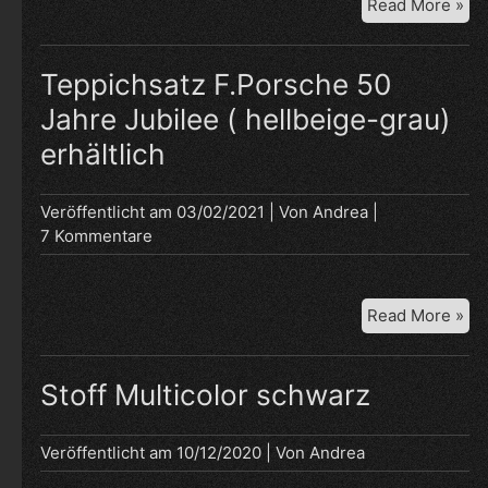
Se
Read More »
19
De
/
Teppichsatz F.Porsche 50
Auf
Jahre Jubilee ( hellbeige-grau)
Sa
erhältlich
erh
Veröffentlicht am
03/02/2021
| Von
Andrea
|
7 Kommentare
Te
Read More »
F.
50
Ja
Stoff Multicolor schwarz
Jub
(
Veröffentlicht am
10/12/2020
| Von
Andrea
hel
gra